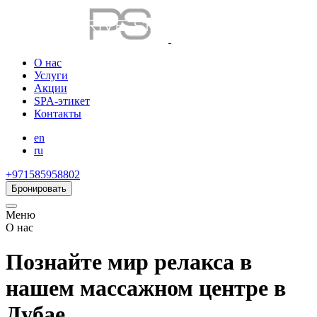
О нас
Услуги
Акции
SPA-этикет
Контакты
en
ru
+971585958802
Бронировать
Меню
О нас
Познайте мир релакса в
нашем массажном центре в
Дубае