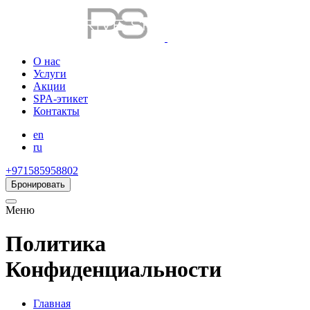
О нас
Услуги
Акции
SPA-этикет
Контакты
en
ru
+971585958802
Бронировать
Меню
Политика
Конфиденциальности
Главная