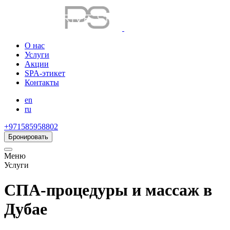
О нас
Услуги
Акции
SPA-этикет
Контакты
en
ru
+971585958802
Бронировать
Меню
Услуги
СПА-процедуры и массаж в
Дубае