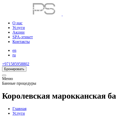
О нас
Услуги
Акции
SPA-этикет
Контакты
en
ru
+971585958802
Бронировать
Меню
Банные процедуры
Королевская марокканская бан
Главная
Услуги