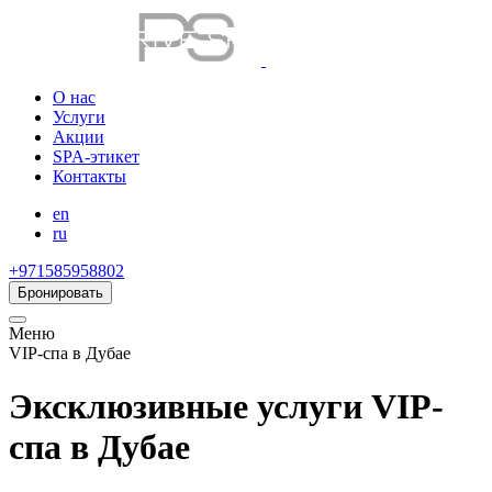
О нас
Услуги
Акции
SPA-этикет
Контакты
en
ru
+971585958802
Бронировать
Меню
VIP-спа в Дубае
Эксклюзивные услуги VIP-
спа в Дубае