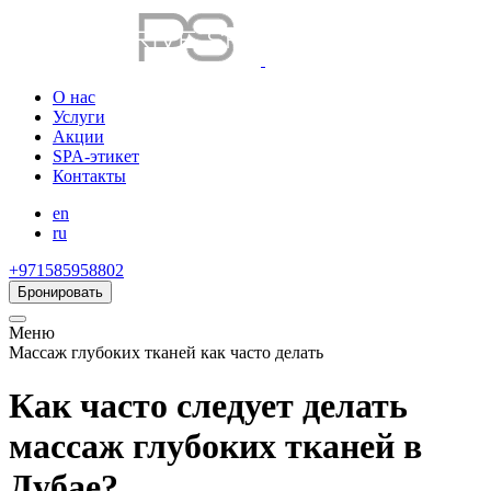
О нас
Услуги
Акции
SPA-этикет
Контакты
en
ru
+971585958802
Бронировать
Меню
Массаж глубоких тканей как часто делать
Как часто следует делать
массаж глубоких тканей в
Дубае?