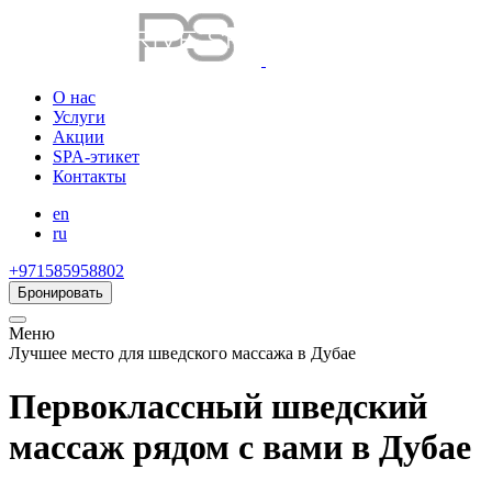
О нас
Услуги
Акции
SPA-этикет
Контакты
en
ru
+971585958802
Бронировать
Меню
Лучшее место для шведского массажа в Дубае
Первоклассный шведский
массаж рядом с вами в Дубае