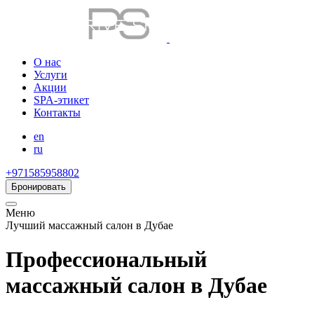
О нас
Услуги
Акции
SPA-этикет
Контакты
en
ru
+971585958802
Бронировать
Меню
Лучший массажный салон в Дубае
Профессиональный
массажный салон в Дубае