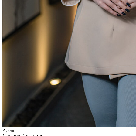
Адель
Украина
|
Терапист