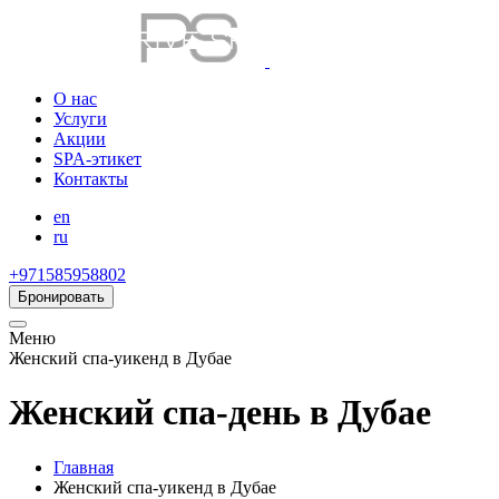
О нас
Услуги
Акции
SPA-этикет
Контакты
en
ru
+971585958802
Бронировать
Меню
Женский спа-уикенд в Дубае
Женский спа-день в Дубае
Главная
Женский спа-уикенд в Дубае