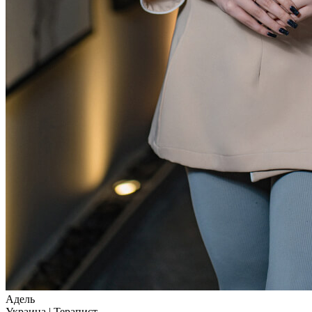
Адель
Украина
|
Терапист